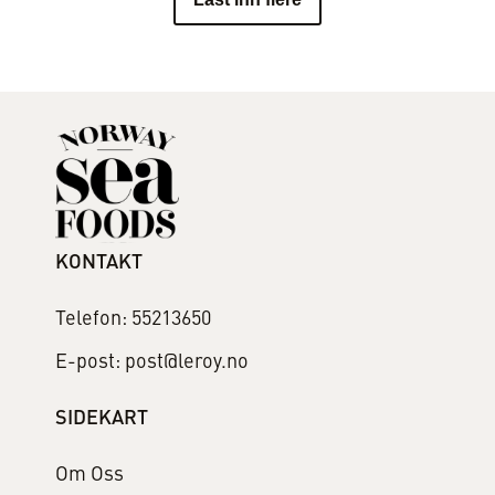
oppskriften
KONTAKT
Telefon: 55213650
E-post: post@leroy.no
SIDEKART
Om Oss