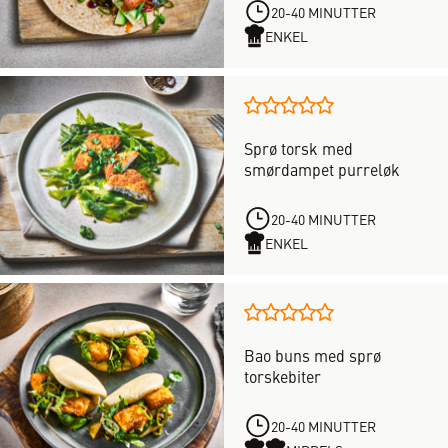
vurderinger,
20-40 MINUTTER
med
ENKEL
en
score
på
Denne
5
oppskriften
av
Sprø torsk med
har
5
smørdampet purreløk
forløpig
stjerner
ingen
vurdering.
20-40 MINUTTER
Vær
ENKEL
den
første
til
Denne
å
oppskriften
vurdere
Bao buns med sprø
har
denne
torskebiter
forløpig
oppskriften
ingen
vurdering.
20-40 MINUTTER