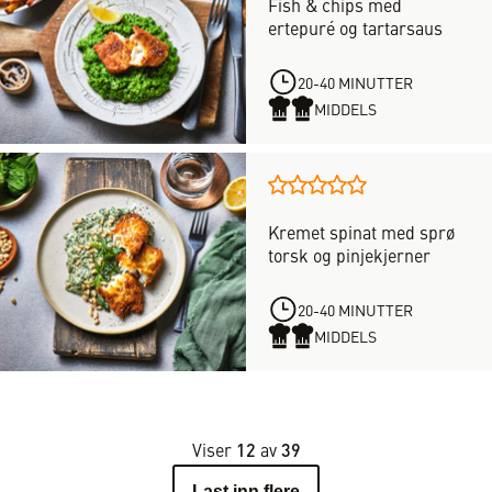
Fish & chips med
har
5
ertepuré og tartarsaus
forløpig
stjerner
ingen
vurdering.
20-40 MINUTTER
Vær
MIDDELS
den
første
til
Denne
å
oppskriften
vurdere
Kremet spinat med sprø
har
denne
torsk og pinjekjerner
forløpig
oppskriften
ingen
vurdering.
20-40 MINUTTER
Vær
MIDDELS
den
første
til
å
vurdere
Viser
12
av
39
denne
Last inn flere