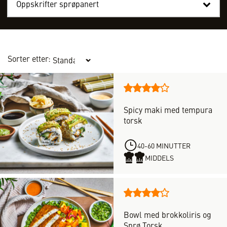
Oppskrifter sprøpanert
Sorter etter:
Denne
oppskriften
Spicy maki med tempura
har
torsk
totalt
2
vurderinger,
40-60 MINUTTER
med
MIDDELS
en
score
på
Denne
4
oppskriften
av
Bowl med brokkoliris og
har
5
Sprø Torsk