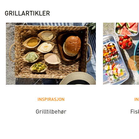
GRILLARTIKLER
INSPIRASJON
I
Grilltilbehør
Fis