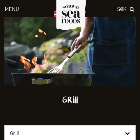
MENU
SØK
Skriv inn søket i feltet over
Grill
Grill