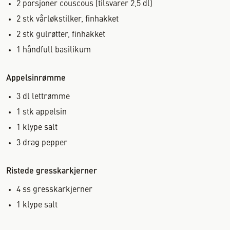
2
porsjoner
couscous (tilsvarer 2,5 dl)
2
stk
vårløkstilker, finhakket
2
stk
gulrøtter, finhakket
1
håndfull
basilikum
Appelsinrømme
3
dl
lettrømme
1
stk
appelsin
1
klype
salt
3
drag
pepper
Ristede gresskarkjerner
4
ss
gresskarkjerner
1
klype
salt