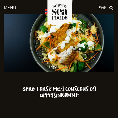
MENU
SØK
Skriv inn søket i feltet over
Sprø Torsk med couscous og
appelsinrømme