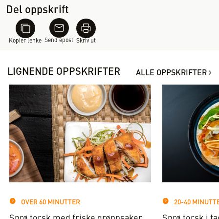
Del oppskrift
Send epost
Kopier lenke
Skriv ut
LIGNENDE OPPSKRIFTER
ALLE OPPSKRIFTER
OVER 60 MINUTTER
20-40 MINUTT
Sprø torsk med friske grønnsaker
Sprø torsk i t