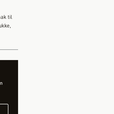
.
ak til
ukke,
en