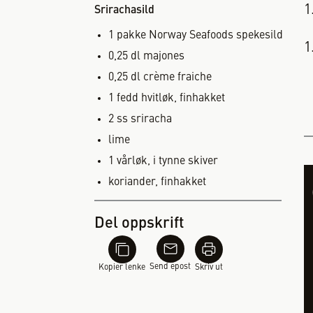
Srirachasild
1
pakke
Norway Seafoods spekesild
0,25
dl
majones
0,25
dl
crème fraiche
1
fedd
hvitløk, finhakket
2
ss
sriracha
lime
1
vårløk, i tynne skiver
koriander, finhakket
Del oppskrift
Send epost
Kopier lenke
Skriv ut