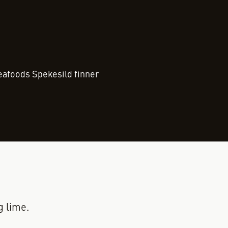
eafoods Spekesild finner
g lime.