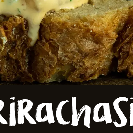
er
rirachasi