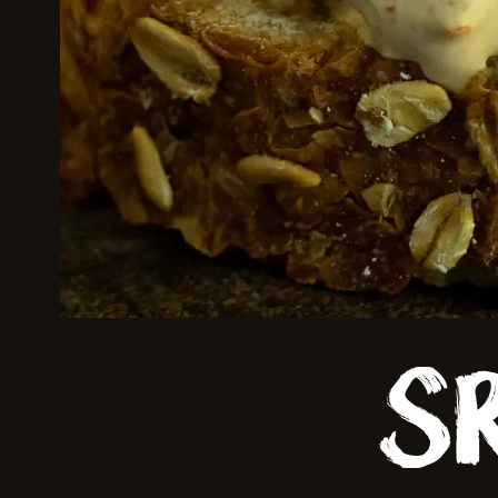
Skriv inn søket i feltet ov
S