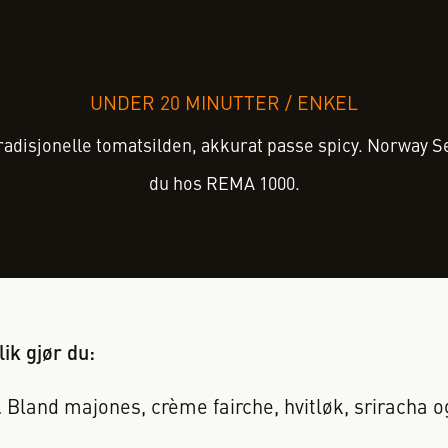
UNDER 20 MINUTTER
/
ENKEL
radisjonelle tomatsilden, akkurat passe spicy. Norway S
du hos REMA 1000.
lik gjør du:
Bland majones, crème fairche, hvitløk, sriracha o