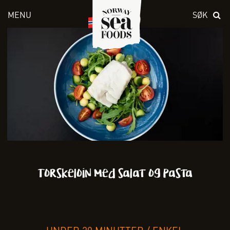
MENU
SØK
Skriv inn søket i feltet over
Torskeloin med salat og pasta