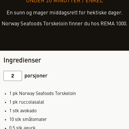
UNDER 20 MINUTTER
/
ENKEL
En sunn og mager middagsrett for hektiske dager.
Norway Seafoods Torskeloin finner du hos REMA 1000.
Ingredienser
porsjoner
1
pk
Norway Seafoods Torskeloin
1
pk
ruccolasalat
1
stk
avokado
10
stk
småtomater
0,5
stk
agurk