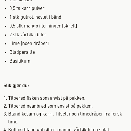
2
ss
kesam
0,5
ts
karripulver
1
stk
gulrot, høvlet i bånd
0,5
stk
mango i terninger (skrelt)
2
stk
vårløk i biter
Lime (noen dråper)
Bladpersille
Basilikum
Slik gjør du:
Tilbered fisken som anvist på pakken.
Tilbered naanbrød som anvist på pakken.
Bland kesam og karri. Tilsett noen limedråper fra fersk
lime.
Kutt og bland gulrøtter, mango, vårløk til en salat.