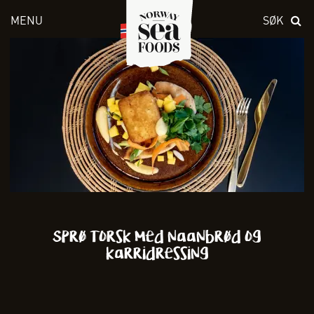
MENU
SØK
Skriv inn søket i feltet over
Sprø Torsk med naanbrød og
karridressing