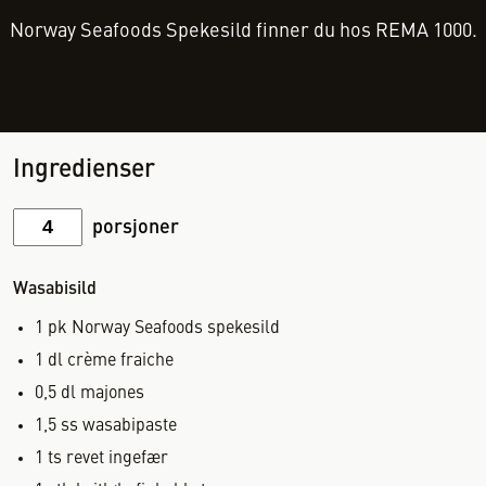
Norway Seafoods Spekesild finner du hos REMA 1000.
Ingredienser
porsjoner
Wasabisild
1
pk
Norway Seafoods spekesild
1
dl
crème fraiche
0,5
dl
majones
1,5
ss
wasabipaste
1
ts
revet ingefær