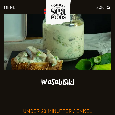
MENU
SØK
Skriv inn søket i feltet over
Wasabisild
UNDER 20 MINUTTER
/
ENKEL