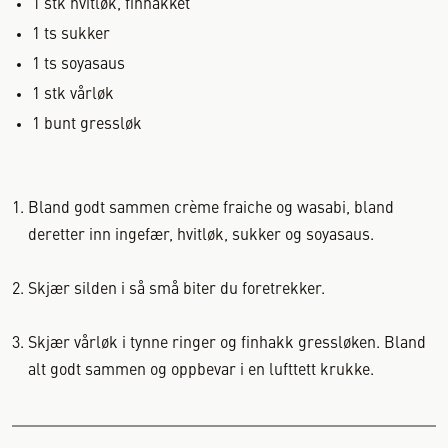
1
stk
hvitløk, finhakket
1
ts
sukker
1
ts
soyasaus
1
stk
vårløk
1
bunt
gressløk
Bland godt sammen crème fraiche og wasabi, bland
deretter inn ingefær, hvitløk, sukker og soyasaus.
Skjær silden i så små biter du foretrekker.
Skjær vårløk i tynne ringer og finhakk gressløken. Bland
alt godt sammen og oppbevar i en lufttett krukke.