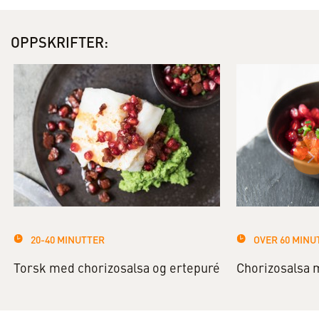
OPPSKRIFTER:
20-40 MINUTTER
OVER 60 MINU
Torsk med chorizosalsa og ertepuré
Chorizosalsa 