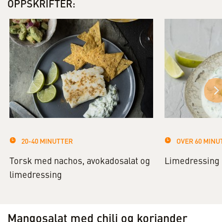
OPPSKRIFTER:
20-40 MINUTTER
OVER 60 MINU
Torsk med nachos, avokadosalat og
Limedressing
limedressing
Mangosalat med chili og koriander