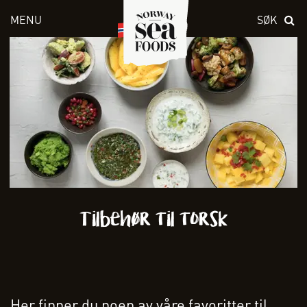
MENU
SØK
Skriv inn søket i feltet over
Tilbehør til torsk
Her finner du noen av våre favoritter til