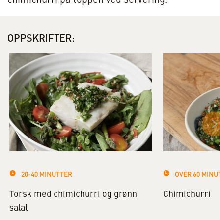
chimichurri på toppen ved servering.
OPPSKRIFTER:
20-40 MINUTTER
OVER 60 MINU
Torsk med chimichurri og grønn
Chimichurri
salat